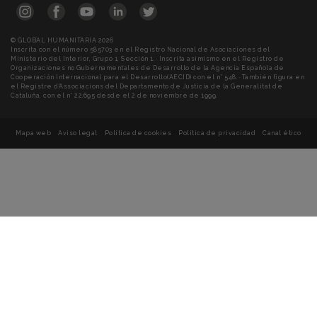
© GLOBAL HUMANITARIA 2026
Inscrita con el número 585703 en el Registro Nacional de Asociaciones del
Ministerio del Interior, Grupo 1, Sección 1. · Inscrita asimismo en el Registro de
Organizaciones no Gubernamentales de Desarrollo de la Agencia Española de
Cooperación Internacional para el Desarrollo(AECID) con el n° 548. · También figura en
el Registre d'Associacions del Departamento de Justicia de la Generalitat de
Cataluña, con el n° 22.695 desde el 2 de noviembre de 1999.
Mapa web
Aviso legal
Política de cookies
Política de privacidad
Canal ético