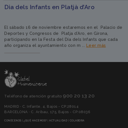
Dia dels Infants en Platjà d’Aro
El sábado 16 de noviembre estaremos en el Palacio de
Deportes y Congresos de Platja d’Aro, en Girona,
participando en la Festa del Día dels Infants que cada
año organiza el ayuntamiento con m ...
Leer más
900 20 13 20
Teléfono de atención gratuíto
MADRID · C. Infante, 4, Bajos - CP:28014
BARCELONA · C. Aribau, 175, Bajos - CP:08036
(CURRENT)
(CURRENT)
(CURRENT)
(CURRENT)
CONÓCENOS
|
¿QUÉ HACEMOS?
|
ACTUALIDAD
|
COLABORA