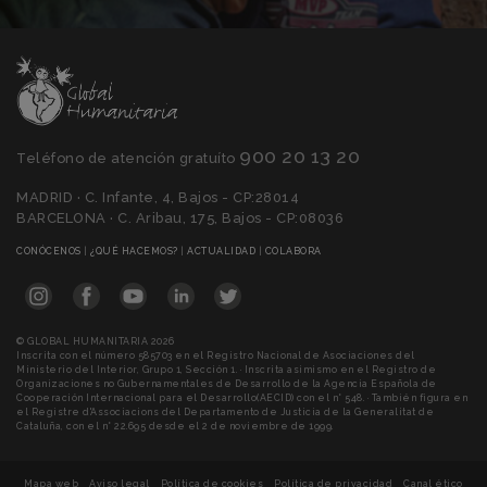
900 20 13 20
Teléfono de atención gratuíto
MADRID · C. Infante, 4, Bajos - CP:28014
BARCELONA · C. Aribau, 175, Bajos - CP:08036
(CURRENT)
(CURRENT)
(CURRENT)
(CURRENT)
CONÓCENOS
|
¿QUÉ HACEMOS?
|
ACTUALIDAD
|
COLABORA
© GLOBAL HUMANITARIA 2026
Inscrita con el número 585703 en el Registro Nacional de Asociaciones del
Ministerio del Interior, Grupo 1, Sección 1. · Inscrita asimismo en el Registro de
Organizaciones no Gubernamentales de Desarrollo de la Agencia Española de
Cooperación Internacional para el Desarrollo(AECID) con el n° 548. · También figura en
el Registre d'Associacions del Departamento de Justicia de la Generalitat de
Cataluña, con el n° 22.695 desde el 2 de noviembre de 1999.
Mapa web
Aviso legal
Política de cookies
Política de privacidad
Canal ético