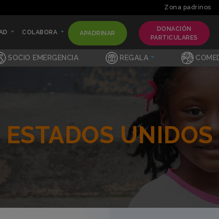
Zona padrinos
DONACIÓN
DAD
COLABORA
APADRINAR
(CURRENT)
(CURRENT)
PARTICULARES
)
(CURRENT)
SOCIO EMERGENCIA
REGALA
COME
ESTADOS UNIDOS