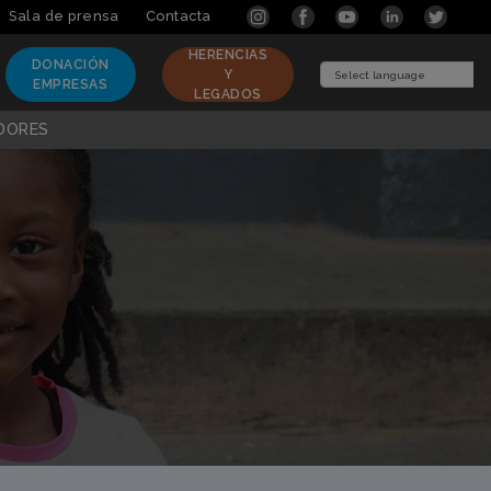
Sala de prensa
Contacta
HERENCIAS
DONACIÓN
Y
(CURRENT)
(CURRENT)
EMPRESAS
LEGADOS
Powered by
DORES
Translate