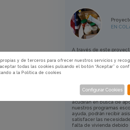
Proyect
EN COL
A través de este proyect
asociación con New Sett
 propias y de terceros para ofrecer nuestros servicios y reco
de Emergencia para famil
aceptar todas las cookies pulsando el botón “Aceptar” o conf
incendio o desalojo, y/o
icando a la
Política de cookies
que solo pueden aliviars
rápida. Este programa co
entendimiento de largo 
Configurar Cookies
construido con la gente 
Bronx de Nueva York. A 
acudirán en busca de apo
nuestros programas esco
ayuda, podrán recibir as
satisfacer las necesidad
falta de vivienda debido 