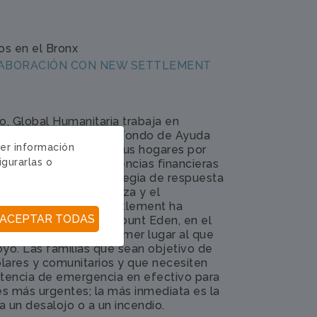
os en el Bronx
ABORACIÓN CON NEW SETTLEMENT
o, Global Humanitaria trabaja en
lement para crear un Fondo de Ayuda
ger información
ias que han perdido sus hogares por
igurarlas o
 que enfrentan emergencias financieras
e a través de un estrategia de respuesta
mienza con la confianza y el
recorrido que New Settlement ha
ACEPTAR TODAS
de la comunidad de Mount Eden, en el
menudo seremos el primer lugar al que
yo. Las familias que sean objetivo de
lares y comunitarios y que necesiten
istencia de emergencia en efectivo para
es más urgentes; la más inmediata es la
a un desalojo o a un incendio.