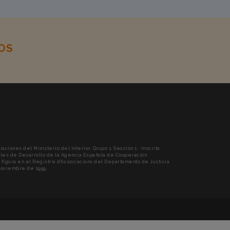
OS
RENT)
ciones del Ministerio del Interior, Grupo 1, Sección 1. · Inscrita
les de Desarrollo de la Agencia Española de Cooperación
én figura en el Registre d'Associacions del Departamento de Justicia
 noviembre de 1999.