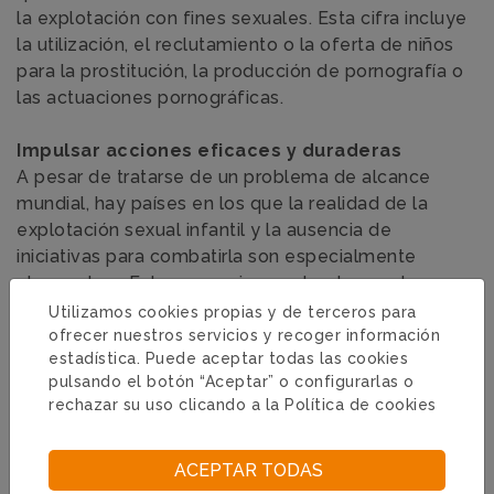
la explotación con fines sexuales. Esta cifra incluye
la utilización, el reclutamiento o la oferta de niños
para la prostitución, la producción de pornografía o
las actuaciones pornográficas.
Impulsar acciones eficaces y duraderas
A pesar de tratarse de un problema de alcance
mundial, hay países en los que la realidad de la
explotación sexual infantil y la ausencia de
iniciativas para combatirla son especialmente
alarmantes. Este es precisamente el caso de
Camboya, por lo que en enero de 2003, Global
Utilizamos cookies propias y de terceros para
Humanitaria y la ong camboyana Action pour les
ofrecer nuestros servicios y recoger información
estadística. Puede aceptar todas las cookies
Enfants (APLE) firmaron un acuerdo para poner en
pulsando el botón “Aceptar” o configurarlas o
marcha, conjuntamente, el proyecto de
rechazar su uso clicando a la
Política de cookies
cooperación internacional Protect.
Este proyecto forma a niños y familias para evitar
las agresiones sexuales y, en aquellos casos en que
ACEPTAR TODAS