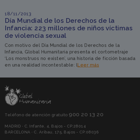
18/11/2013
Día Mundial de los Derechos de la
Infancia: 223 millones de niños víctimas
de violencia sexual
Con motivo del Día Mundial de los Derechos de la
Infancia, Global Humanitaria presenta el cortometraje
‘Los monstruos no existen’, una historia de ficción basada
en una realidad incontestable: l
Leer más
900 20 13 20
Teléfono de atención gratuíto
MADRID · C. Infante, 4, Bajos - CP:28014
BARCELONA · C. Aribau, 175, Bajos - CP:08036