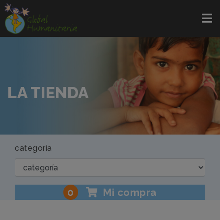
LA TIENDA
categoría
0
Mi compra