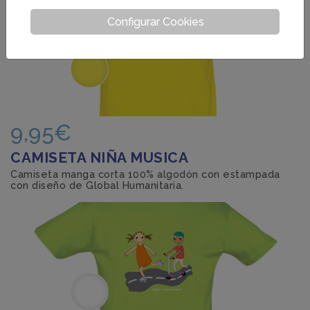
Configurar Cookies
9,95€
CAMISETA NIÑA MUSICA
Camiseta manga corta 100% algodón con estampada
con diseño de Global Humanitaria.