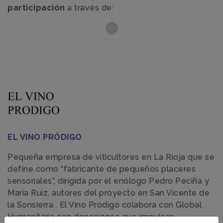
participación
a través de:
EL VINO PRÓDIGO
Pequeña empresa de viticultores en La Rioja que se
define como “fabricante de pequeños placeres
sensoriales”, dirigida por el enólogo Pedro Peciña y
María Ruiz, autores del proyecto en San Vicente de
la Sonsierra . El Vino Pródigo colabora con Global
Humanitaria con donaciones que impulsan