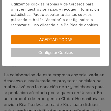
proyectos de cooperación al desarrollo en zonas
Utilizamos cookies propias y de terceros para
rurales de ocho países.
ofrecer nuestros servicios y recoger información
estadística. Puede aceptar todas las cookies
pulsando el botón “Aceptar” o configurarlas o
VER WEB
rechazar su uso clicando a la
Política de cookies
ACEPTAR TODAS
Configurar Cookies
EMMA
La colaboración de esta empresa especializada en
descanso e involucrada en proyectos sociales, se
materializó con la donación de 143 colchones para
la población afectada por la guerra en Ucrania. En
un momento de emergencia Global Humanitaria los
envió a Bila Tserkva, cerca de Kiev, para distribuir
entre
centros habilitados como refugios
en la