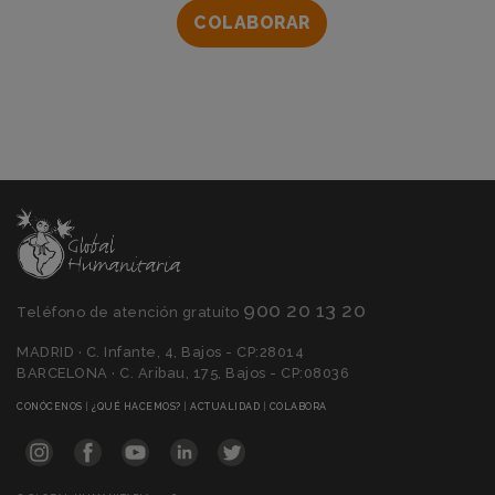
COLABORAR
900 20 13 20
Teléfono de atención gratuíto
MADRID · C. Infante, 4, Bajos - CP:28014
BARCELONA · C. Aribau, 175, Bajos - CP:08036
(CURRENT)
(CURRENT)
(CURRENT)
(CURRENT)
CONÓCENOS
|
¿QUÉ HACEMOS?
|
ACTUALIDAD
|
COLABORA