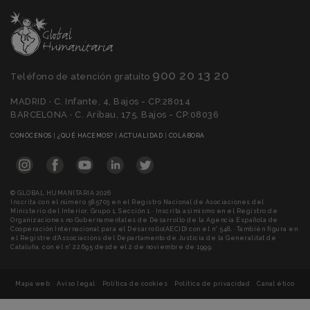
900 20 13 20
Teléfono de atención gratuíto
MADRID · C. Infante, 4, Bajos - CP:28014
BARCELONA · C. Aribau, 175, Bajos - CP:08036
(CURRENT)
(CURRENT)
(CURRENT)
(CURRENT)
CONÓCENOS
|
¿QUÉ HACEMOS?
|
ACTUALIDAD
|
COLABORA
© GLOBAL HUMANITARIA 2026
Inscrita con el número 585703 en el Registro Nacional de Asociaciones del
Ministerio del Interior, Grupo 1, Sección 1. · Inscrita asimismo en el Registro de
Organizaciones no Gubernamentales de Desarrollo de la Agencia Española de
Cooperación Internacional para el Desarrollo(AECID) con el n° 548. · También figura en
el Registre d'Associacions del Departamento de Justicia de la Generalitat de
Cataluña, con el n° 22.695 desde el 2 de noviembre de 1999.
Mapa web
Aviso legal
Política de cookies
Política de privacidad
Canal ético