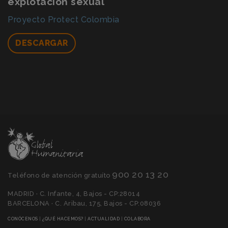
explotación sexual
Proyecto Protect Colombia
DESCARGAR
900 20 13 20
Teléfono de atención gratuíto
MADRID · C. Infante, 4, Bajos - CP:28014
BARCELONA · C. Aribau, 175, Bajos - CP:08036
(CURRENT)
(CURRENT)
(CURRENT)
(CURRENT)
CONÓCENOS
|
¿QUÉ HACEMOS?
|
ACTUALIDAD
|
COLABORA