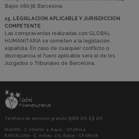
Bajos 08036 Barcelona.
15. LEGISLACION APLICABLE Y JURISDICCION
COMPETENTE
Las compraventas realizadas con GLOBAL
HUMANITARIA se someten a la legislación
española. En caso de cualquier conflicto o
discrepancia el fuero aplicable será el de los
Juzgados o Tribunales de Barcelona.
900 20 13 20
Teléfono de atención gratuíto
MADRID · C. Infante, 4, Bajos - CP:28014
BARCELONA · C. Aribau, 175, Bajos - CP:08036