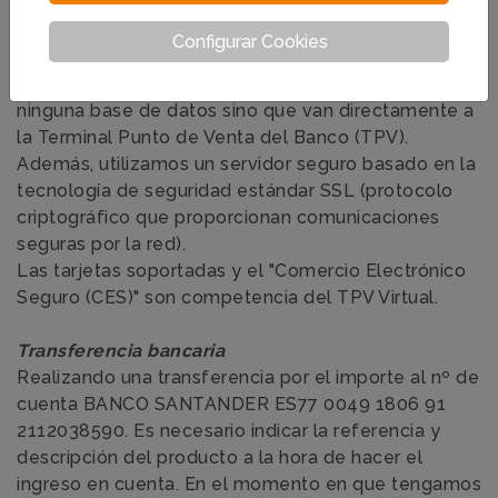
Tarjetas de crédito
Las transacciones realizadas en Global
Configurar Cookies
Humanitaria son 100% seguras. Los datos sobre las
tarjetas de crédito no quedan registrados en
ninguna base de datos sino que van directamente a
la Terminal Punto de Venta del Banco (TPV).
Además, utilizamos un servidor seguro basado en la
tecnología de seguridad estándar SSL (protocolo
criptográfico que proporcionan comunicaciones
seguras por la red).
Las tarjetas soportadas y el "Comercio Electrónico
Seguro (CES)" son competencia del TPV Virtual.
Transferencia bancaria
Realizando una transferencia por el importe al nº de
cuenta BANCO SANTANDER ES77 0049 1806 91
2112038590. Es necesario indicar la referencia y
descripción del producto a la hora de hacer el
ingreso en cuenta. En el momento en que tengamos