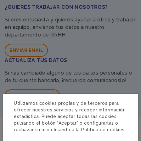
¿QUIERES TRABAJAR CON NOSOTROS?
Si eres entusiasta y quieres ayudar a otros y trabajar
en equipo, envíanos tus datos a nuestro
departamento de RRHH
ENVIAR EMAIL
ACTUALIZA TUS DATOS
Si has cambiado alguno de tus da tos personales o
de tu cuenta bancaria, ¡recuerda comunícanoslo!
MODIFICAR DATOS
Utilizamos cookies propias y de terceros para
ofrecer nuestros servicios y recoger información
estadística. Puede aceptar todas las cookies
pulsando el botón “Aceptar” o configurarlas o
rechazar su uso clicando a la
Política de cookies
DELEGACIONES