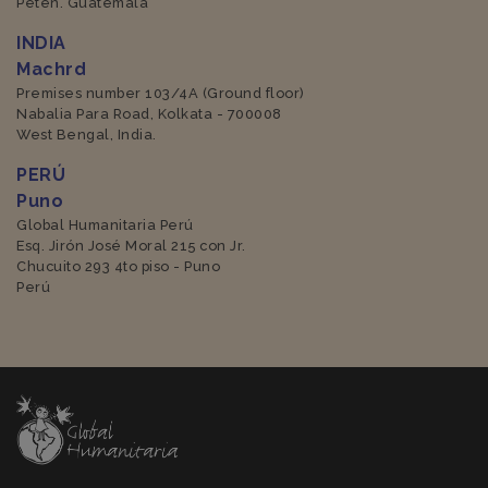
Petén. Guatemala
INDIA
Machrd
Premises number 103/4A (Ground floor)
Nabalia Para Road, Kolkata - 700008
West Bengal, India.
PERÚ
Puno
Global Humanitaria Perú
Esq. Jirón José Moral 215 con Jr.
Chucuito 293 4to piso - Puno
Perú