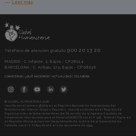
---
Leer más
900 20 13 20
Teléfono de atención gratuíto
MADRID · C. Infante, 4, Bajos - CP:28014
BARCELONA · C. Aribau, 175, Bajos - CP:08036
(CURRENT)
(CURRENT)
(CURRENT)
(CURRENT)
CONÓCENOS
|
¿QUÉ HACEMOS?
|
ACTUALIDAD
|
COLABORA
© GLOBAL HUMANITARIA 2026
Inscrita con el número 585703 en el Registro Nacional de Asociaciones del
Ministerio del Interior, Grupo 1, Sección 1. · Inscrita asimismo en el Registro de
Organizaciones no Gubernamentales de Desarrollo de la Agencia Española de
Cooperación Internacional para el Desarrollo(AECID) con el n° 548. · También figura en
el Registre d'Associacions del Departamento de Justicia de la Generalitat de
Cataluña, con el n° 22.695 desde el 2 de noviembre de 1999.