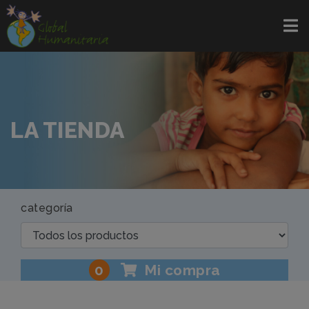
LA TIENDA
categoría
0
Mi compra