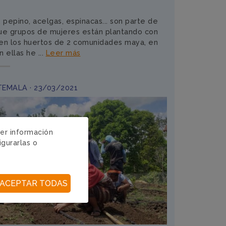
, pepino, acelgas, espinacas... son parte de
 que grupos de mujeres están plantando con
en los huertos de 2 comunidades maya, en
ellas he ...
Leer más
TEMALA · 23/03/2021
ger información
igurarlas o
ACEPTAR TODAS