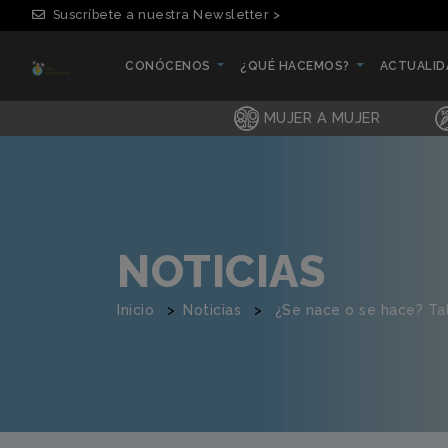
Suscríbete a nuestra Newsletter >
CONÓCENOS
¿QUÉ HACEMOS?
ACTUALI
(CURRENT)
(CURRENT)
(CURRENT
MUJER A MUJER
NOTICIAS
Inicio
Noticias
¿Se nace o se hace? Ta