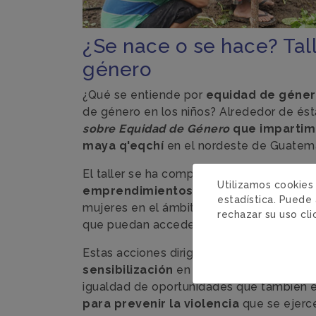
¿Se nace o se hace? Tal
género
¿Qué se entiende por
equidad de géne
de género en los niños? Alrededor de ésta
sobre Equidad de Género
que impartim
maya q'eqchí
en el nordeste de Guatema
El taller se ha completado con
capacita
Utilizamos cookies
emprendimientos familiares
y su objet
estadística. Puede 
mujeres en el ámbito comunitario y eco
rechazar su uso cl
que puedan acceder a ejercerlos en igua
Estas acciones dirigidas a mujeres se a
sensibilización
en radios locales sobre l
igualdad de oportunidades que también 
para prevenir la violencia
que se ejerce