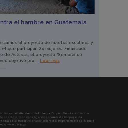
ntra el hambre en Guatemala
niciamos el proyecto de huertos escolares y
 el que participan 24 mujeres. Financiado
do de Asturias, el proyecto "Sembrando
omo objetivo pro ...
Leer más
RENT)
ciones del Ministerio del Interior, Grupo 1, Sección 1. · Inscrita
les de Desarrollo de la Agencia Española de Cooperación
én figura en el Registre d'Associacions del Departamento de Justicia
 noviembre de 1999.