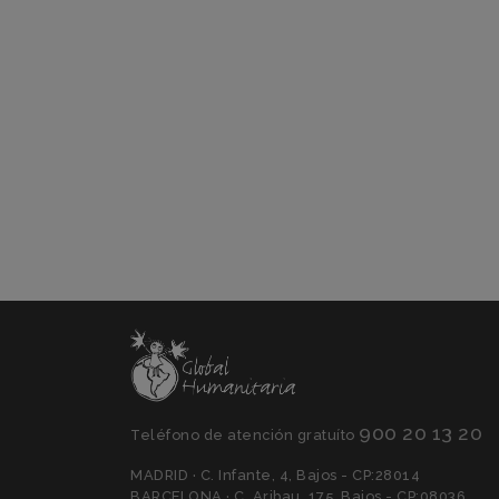
900 20 13 20
Teléfono de atención gratuíto
MADRID · C. Infante, 4, Bajos - CP:28014
BARCELONA · C. Aribau, 175, Bajos - CP:08036