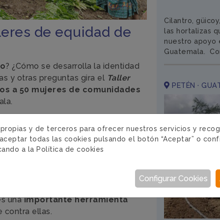
Cilantro, güicoy
leres de equidad de
las hortalizas
nuestro apoyo 
Guatemala. Con 
ro
? ¿Cómo se desarrolla la identidad
s y otras preguntas gira el
T
aller
PETÉN · GUA
os a 50 mujeres de comunidades
la.
ciones para impulsar
 propias y de terceros para ofrecer nuestros servicios y reco
ivo es promover el papel de las
aceptar todas las cookies pulsando el botón “Aceptar” o conf
nómico, que conozcan sus derechos y
icando a la
Política de cookies
ldad de condiciones.
compañan de
una campaña de
Configurar Cookies
a igualdad de género y el principio de
es una
importante herramienta
 contra ellas.