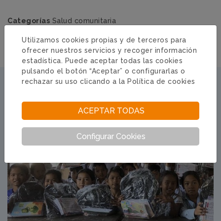
Categorías
Salud comunitaria
#agua
#saneamiento
#takeo
Utilizamos cookies propias y de terceros para
ofrecer nuestros servicios y recoger información
estadística. Puede aceptar todas las cookies
pulsando el botón “Aceptar” o configurarlas o
NOTICIAS RELACIONADAS
rechazar su uso clicando a la
Política de cookies
CAMBOYA · 20/02/2024
ACEPTAR TODAS
Configurar Cookies