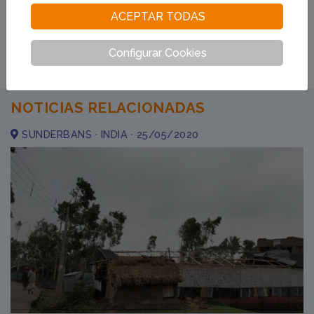
#india
#ciclon amphan
#sunderbans
#salud
ACEPTAR TODAS
#emergencia
#ayuda humanitaria
#seguridada alimnetaria
Configurar Cookies
NOTICIAS RELACIONADAS
SUNDERBANS · INDIA · 25/05/2020