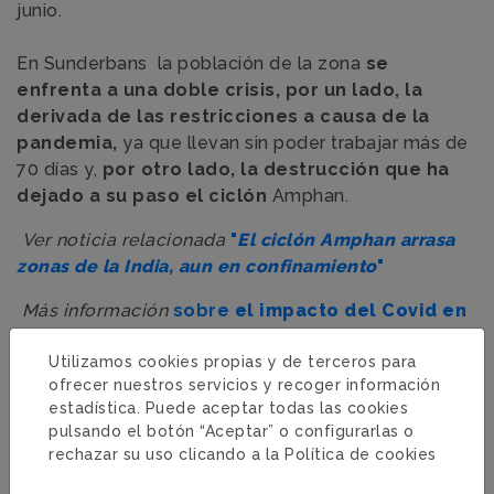
junio.
En Sunderbans la población de la zona
se
enfrenta a una doble crisis, por un lado, la
derivada de las restricciones a causa de la
pandemia,
ya que llevan sin poder trabajar más de
70 días y,
por otro lado, la destrucción que ha
dejado a su paso el ciclón
Amphan.
Ver noticia relacionada
"
El ciclón Amphan arrasa
zonas de la India, aun en confinamiento
"
Más información
sobre
el impacto del Covid en
nuestras zonas de trabajo: India
Utilizamos cookies propias y de terceros para
ofrecer nuestros servicios y recoger información
estadística. Puede aceptar todas las cookies
pulsando el botón “Aceptar” o configurarlas o
Categorías
Emergencias
·
Derechos de la infancia
·
rechazar su uso clicando a la
Política de cookies
Mujer y desarrollo