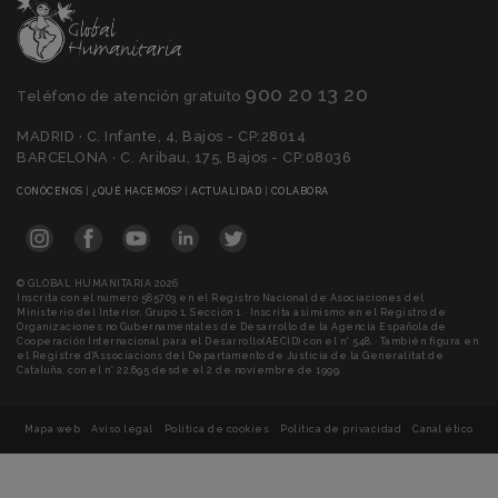
900 20 13 20
Teléfono de atención gratuíto
MADRID · C. Infante, 4, Bajos - CP:28014
BARCELONA · C. Aribau, 175, Bajos - CP:08036
(CURRENT)
(CURRENT)
(CURRENT)
(CURRENT)
CONÓCENOS
|
¿QUÉ HACEMOS?
|
ACTUALIDAD
|
COLABORA
© GLOBAL HUMANITARIA 2026
Inscrita con el número 585703 en el Registro Nacional de Asociaciones del
Ministerio del Interior, Grupo 1, Sección 1. · Inscrita asimismo en el Registro de
Organizaciones no Gubernamentales de Desarrollo de la Agencia Española de
Cooperación Internacional para el Desarrollo(AECID) con el n° 548. · También figura en
el Registre d'Associacions del Departamento de Justicia de la Generalitat de
Cataluña, con el n° 22.695 desde el 2 de noviembre de 1999.
Mapa web
Aviso legal
Política de cookies
Política de privacidad
Canal ético