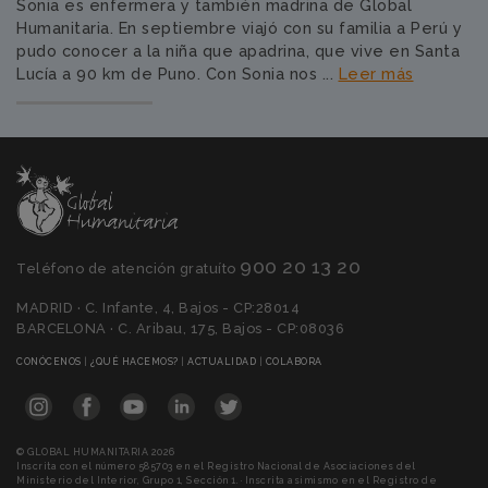
Sonia es enfermera y también madrina de Global
Humanitaria. En septiembre viajó con su familia a Perú y
pudo conocer a la niña que apadrina, que vive en Santa
Lucía a 90 km de Puno. Con Sonia nos ...
Leer más
900 20 13 20
Teléfono de atención gratuíto
MADRID · C. Infante, 4, Bajos - CP:28014
BARCELONA · C. Aribau, 175, Bajos - CP:08036
(CURRENT)
(CURRENT)
(CURRENT)
(CURRENT)
CONÓCENOS
|
¿QUÉ HACEMOS?
|
ACTUALIDAD
|
COLABORA
© GLOBAL HUMANITARIA 2026
Inscrita con el número 585703 en el Registro Nacional de Asociaciones del
Ministerio del Interior, Grupo 1, Sección 1. · Inscrita asimismo en el Registro de