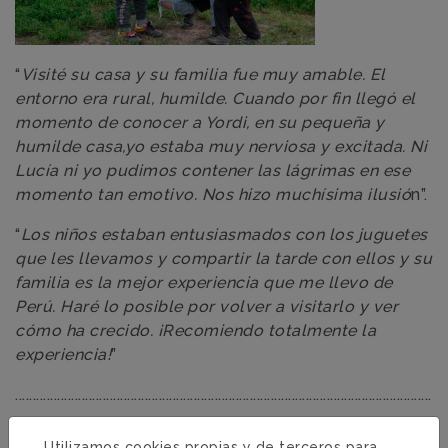
“
Visité su casa y su familia fue muy amable. El
entorno era rural, humilde. Cuando por fin llegó el
momento de conocer a Yordi, en su pequeña y
humilde casa,yo estaba muy nerviosa y excitada. Ni
Lucía ni yo pudimos contener las lágrimas en ese
momento tan emotivo. Nos hizo muchísima ilusió
n”.
“
Los niños estaban entusiasmados con los juguetes
que les llevamos y compartir la tarde con ellos y su
familia es la mejor experiencia que me llevo de
Perú. Haré lo posible por volver a visitarlo y ver
cómo ha crecido. ¡Recomiendo totalmente la
experiencia!
”
.......................................................................................................................
¡ Muchas gracias Alba por compartir tu experiencia
Utilizamos cookies propias y de terceros para