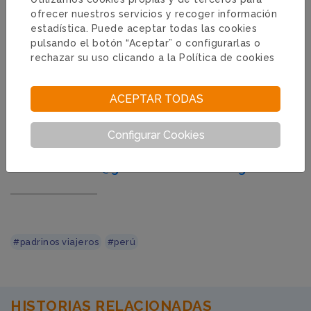
con nosotros! :)
ofrecer nuestros servicios y recoger información
estadística. Puede aceptar todas las cookies
Y RECUERDA.......
pulsando el botón “Aceptar” o configurarlas o
Si estás pensando en viajar para conocer a tu
rechazar su uso clicando a la
Política de cookies
niño o niña apadrinados
¡ten en cuenta
nuestras recomendaciones!
ACEPTAR TODAS
También puedes hacer la consulta en nuestro
teléfono gratuito de Atención 900 20 13 20
Configurar Cookies
Y si ya has viajado y quieres compartir tu
experiencia, envíanos un mail a
colab
oradores@globalhumanitaria.org
#padrinos viajeros
#perú
HISTORIAS RELACIONADAS