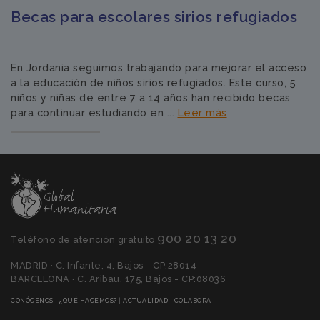
Becas para escolares sirios refugiados
En Jordania seguimos trabajando para mejorar el acceso
a la educación de niños sirios refugiados. Este curso, 5
niños y niñas de entre 7 a 14 años han recibido becas
para continuar estudiando en ...
Leer más
900 20 13 20
Teléfono de atención gratuíto
MADRID · C. Infante, 4, Bajos - CP:28014
BARCELONA · C. Aribau, 175, Bajos - CP:08036
(CURRENT)
(CURRENT)
(CURRENT)
(CURRENT)
CONÓCENOS
|
¿QUÉ HACEMOS?
|
ACTUALIDAD
|
COLABORA