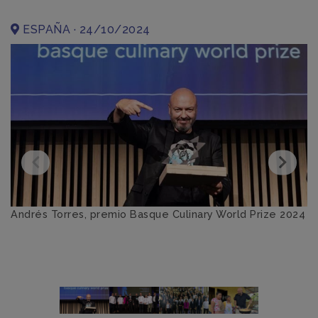
ESPAÑA · 24/10/2024
Andrés Torres, premio Basque Culinary World Prize 2024
A
P
A
va
Ce