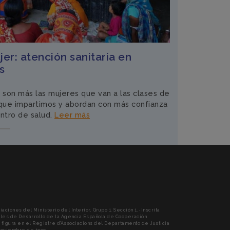
er: atención sanitaria en
s
 son más las mujeres que van a las clases de
 que impartimos y abordan con más confianza
entro de salud.
Leer más
RENT)
ciones del Ministerio del Interior, Grupo 1, Sección 1. · Inscrita
les de Desarrollo de la Agencia Española de Cooperación
én figura en el Registre d'Associacions del Departamento de Justicia
 noviembre de 1999.