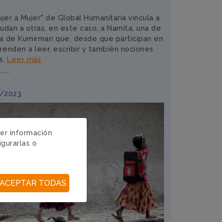
jer a Mujer" de Global Humanitaria vincula a
dan a otras, en este caso, a Namita, una de
sla de Kumirmari que, desde que participan en
renden a leer, escribir y también nociones
s.
Leer más
3/2023
ger información
igurarlas o
ACEPTAR TODAS