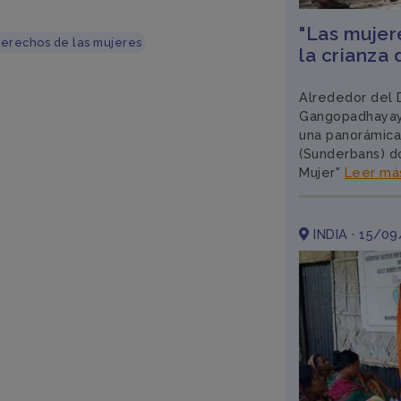
"Las mujer
erechos de las mujeres
la crianza 
Alrededor del D
Gangopadhayaya
una panorámica
(Sunderbans) d
Mujer"
Leer má
INDIA · 15/0