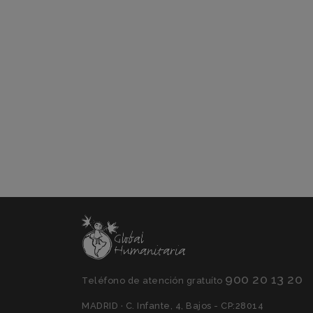
900 20 13 20
Teléfono de atención gratuíto
MADRID · C. Infante, 4, Bajos - CP:28014