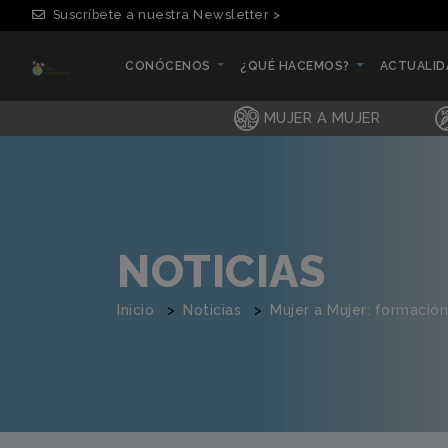
Suscríbete a nuestra Newsletter >
CONÓCENOS
¿QUÉ HACEMOS?
ACTUALI
(CURRENT)
(CURRENT)
(CURRENT
MUJER A MUJER
NOTICIAS
Inicio
Noticias
Mujer a Mujer: formación