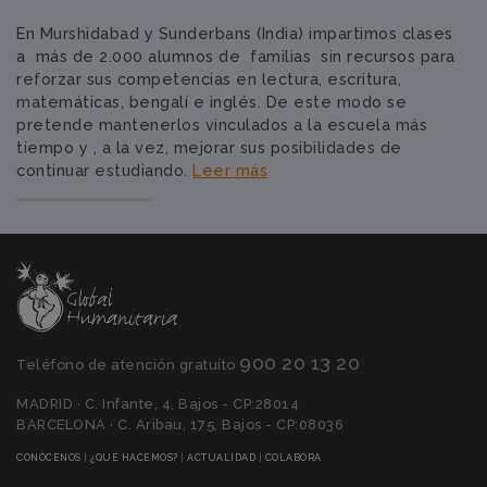
En Murshidabad y Sunderbans (India) impartimos clases
a más de 2.000 alumnos de familias sin recursos para
reforzar sus competencias en lectura, escritura,
matemáticas, bengalí e inglés. De este modo se
pretende mantenerlos vinculados a la escuela más
tiempo y , a la vez, mejorar sus posibilidades de
continuar estudiando.
Leer más
900 20 13 20
Teléfono de atención gratuíto
MADRID · C. Infante, 4, Bajos - CP:28014
BARCELONA · C. Aribau, 175, Bajos - CP:08036
(CURRENT)
(CURRENT)
(CURRENT)
(CURRENT)
CONÓCENOS
|
¿QUÉ HACEMOS?
|
ACTUALIDAD
|
COLABORA