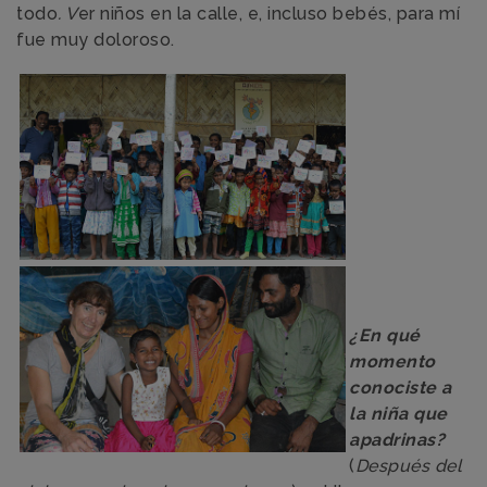
todo
. V
er niños en la calle, e, incluso bebés, para mí
fue muy doloroso.
¿E
n qué
momento
conociste a
la niña que
apadrinas?
(
Después del