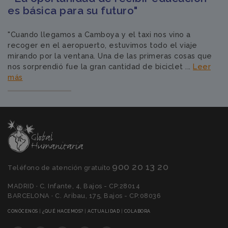
es básica para su futuro"
"Cuando llegamos a Camboya y el taxi nos vino a
recoger en el aeropuerto, estuvimos todo el viaje
mirando por la ventana. Una de las primeras cosas que
nos sorprendió fue la gran cantidad de biciclet ...
Leer
más
900 20 13 20
Teléfono de atención gratuíto
MADRID · C. Infante, 4, Bajos - CP:28014
BARCELONA · C. Aribau, 175, Bajos - CP:08036
(CURRENT)
(CURRENT)
(CURRENT)
(CURRENT)
CONÓCENOS
|
¿QUÉ HACEMOS?
|
ACTUALIDAD
|
COLABORA