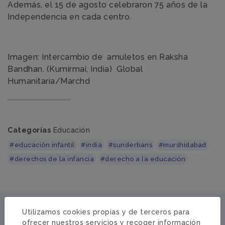
Además, el 15 de agosto celebraron 75 años de la
Independencia en cada centro.
Imagen: Intercambio de amuletos en Raksha
Bandhan. (Kumirmai, India) Global
Humanitaria/Marchd
Categorías
Educación
#educación infantil
#india
#sunderbans
#murshidabad
#derechos de la infancia
#derecho a la educación
NOTICIAS RELACIONADAS
Utilizamos cookies propias y de terceros para
ofrecer nuestros servicios y recoger información
INDIA · 15/09/2022