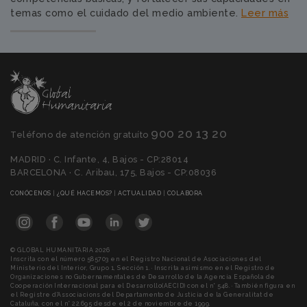
temas como el cuidado del medio ambiente.
Leer más
900 20 13 20
Teléfono de atención gratuíto
MADRID · C. Infante, 4, Bajos - CP:28014
BARCELONA · C. Aribau, 175, Bajos - CP:08036
(CURRENT)
(CURRENT)
(CURRENT)
(CURRENT)
CONÓCENOS
|
¿QUÉ HACEMOS?
|
ACTUALIDAD
|
COLABORA
© GLOBAL HUMANITARIA 2026
Inscrita con el número 585703 en el Registro Nacional de Asociaciones del
Ministerio del Interior, Grupo 1, Sección 1. · Inscrita asimismo en el Registro de
Organizaciones no Gubernamentales de Desarrollo de la Agencia Española de
Cooperación Internacional para el Desarrollo(AECID) con el n° 548. · También figura en
el Registre d'Associacions del Departamento de Justicia de la Generalitat de
Cataluña, con el n° 22.695 desde el 2 de noviembre de 1999.