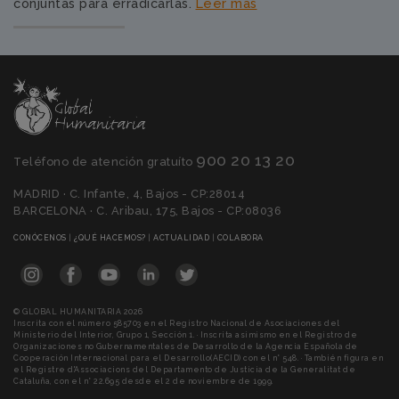
conjuntas para erradicarlas.
Leer más
900 20 13 20
Teléfono de atención gratuíto
MADRID · C. Infante, 4, Bajos - CP:28014
BARCELONA · C. Aribau, 175, Bajos - CP:08036
(CURRENT)
(CURRENT)
(CURRENT)
(CURRENT)
CONÓCENOS
|
¿QUÉ HACEMOS?
|
ACTUALIDAD
|
COLABORA
© GLOBAL HUMANITARIA 2026
Inscrita con el número 585703 en el Registro Nacional de Asociaciones del
Ministerio del Interior, Grupo 1, Sección 1. · Inscrita asimismo en el Registro de
Organizaciones no Gubernamentales de Desarrollo de la Agencia Española de
Cooperación Internacional para el Desarrollo(AECID) con el n° 548. · También figura en
el Registre d'Associacions del Departamento de Justicia de la Generalitat de
Cataluña, con el n° 22.695 desde el 2 de noviembre de 1999.