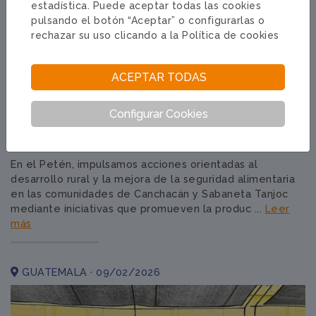
estadística. Puede aceptar todas las cookies
pulsando el botón “Aceptar” o configurarlas o
rechazar su uso clicando a la
Política de cookies
ACEPTAR TODAS
Reparto de semillas y aves criollas en el
Configurar Cookies
Petén.
En el Petén, impulsamos acciones orientadas al
desarrollo rural y la mejora de la seguridad alimentaria
en las comunidades de Canchacán y Sabaneta Tanjoc
mediante iniciativas que promueven la produc ...
Leer
más
GUATEMALA · 09/02/2026