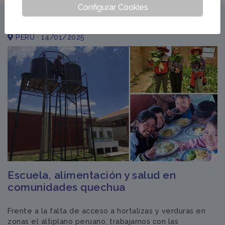
Configurar Cookies
NOTICIAS RELACIONADAS
PERÚ · 14/01/2025
Escuela, alimentación y salud en
comunidades quechua
Frente a la falta de acceso a hortalizas y verduras en
zonas el altiplano peruano, trabajamos con las