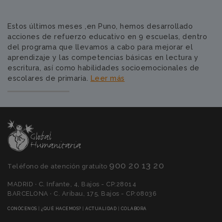
Estos últimos meses ,en Puno, hemos desarrollado
acciones de refuerzo educativo en 9 escuelas, dentro
del programa que llevamos a cabo para mejorar el
aprendizaje y las competencias básicas en lectura y
escritura, así como habilidades socioemocionales de
escolares de primaria.
Leer más
900 20 13 20
Teléfono de atención gratuíto
MADRID · C. Infante, 4, Bajos - CP:28014
BARCELONA · C. Aribau, 175, Bajos - CP:08036
(CURRENT)
(CURRENT)
(CURRENT)
(CURRENT)
CONÓCENOS
|
¿QUÉ HACEMOS?
|
ACTUALIDAD
|
COLABORA