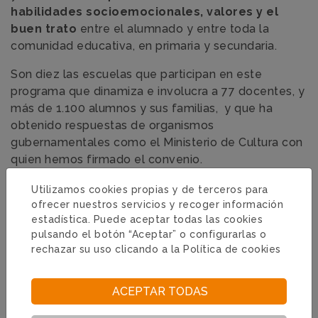
habilidades socioemocionales, valores y el
buen trato
entre el alumnado y entre toda la
comunidad educativa, en primaria y secundaria.
Son diez las escuelas que participan en este
programa que dinamiza e involucra a 77 docentes, y
más de 1.100 alumnos y sus familias, y que ha
obtenido respuestas de organismos
gubernamentales como el Ministerio de Cultura con
quien hemos firmado el convenio.
Utilizamos cookies propias y de terceros para
ofrecer nuestros servicios y recoger información
estadística. Puede aceptar todas las cookies
pulsando el botón “Aceptar” o configurarlas o
rechazar su uso clicando a la
Política de cookies
Categorías
Educación
#educación
#puno
#escuelas en puno
ACEPTAR TODAS