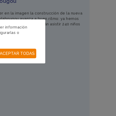
bougou
r en la imagen la construcción de la nueva
ulabougou avanza a buen ritmo: ya hemos
res aulas a las que podrán asistir 240 niños
ger información
 años. ...
Leer más
igurarlas o
ACEPTAR TODAS