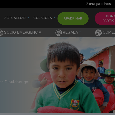
Zona padrinos
DONA
ACTUALIDAD
COLABORA
APADRINAR
(CURRENT)
(CURREN
PARTIC
(CURRENT)
(CURRENT)
SOCIO EMERGENCIA
REGALA
COME
 en Dioulabougou