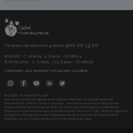
900 20 13 20
Teléfono de atención gratuíto
MADRID · C. Infante, 4, Bajos - CP:28014
BARCELONA · C. Aribau, 175, Bajos - CP:08036
(CURRENT)
(CURRENT)
(CURRENT)
(CURRENT)
CONÓCENOS
|
¿QUÉ HACEMOS?
|
ACTUALIDAD
|
COLABORA
© GLOBAL HUMANITARIA 2026
Inscrita con el número 585703 en el Registro Nacional de Asociaciones del
Ministerio del Interior, Grupo 1, Sección 1. · Inscrita asimismo en el Registro de
Organizaciones no Gubernamentales de Desarrollo de la Agencia Española de
Cooperación Internacional para el Desarrollo(AECID) con el n° 548. · También figura en
el Registre d'Associacions del Departamento de Justicia de la Generalitat de
Cataluña, con el n° 22.695 desde el 2 de noviembre de 1999.