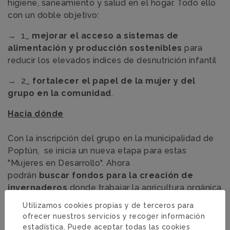
higiene, saneamiento y salud en el hogar. Todo ello
con un doble objetivo:
→ 1_
mejorar el acceso a sistemas de
alimentación y producción sostenibles
para
reducir los elevados índices de desnutrición infantil
→ 2_
fortalecer el papel de la mujer y del
grupo en la comunidad
.
Hacia dónde
Con la inscripción del grupo en la municipalidad de
Poptún, se inicia un nueva etapa para estas
"Mujeres en Desarrollo". Ahora
podrán
buscar
fondos para la creación de
invernaderos
donde trabajar la agricultura orgánica
y comunitaria de tomate y chile, que tienen
Utilizamos cookies propias y de terceros para
demanda en los mercados locales.
ofrecer nuestros servicios y recoger información
estadística. Puede aceptar todas las cookies