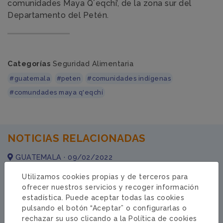
comunidades Maya Q´eqchi’, de la zona sur del
Departamento del Petén.
Categorías
Seguridad Alimentaria
#guatemala
#peten
#comunidades indígenas
#comundades maya q'eqchí
NOTICIAS RELACIONADAS
GUATEMALA · 09/02/2022
Utilizamos cookies propias y de terceros para
ofrecer nuestros servicios y recoger información
estadística. Puede aceptar todas las cookies
pulsando el botón “Aceptar” o configurarlas o
rechazar su uso clicando a la
Política de cookies