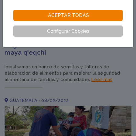
ACEPTAR TODAS
Configurar Cookies
Seguridad alimentaria en comunidades
maya q'eqchí
Impulsamos un banco de semillas y talleres de
elaboración de alimentos para mejorar la seguridad
alimentaria de familias y comunidades
Leer más
GUATEMALA · 08/02/2022