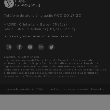
900 20 13 20
Teléfono de atención gratuíto
MADRID · C. Infante, 4, Bajos - CP:28014
BARCELONA · C. Aribau, 175, Bajos - CP:08036
(CURRENT)
(CURRENT)
(CURRENT)
(CURRENT)
CONÓCENOS
|
¿QUÉ HACEMOS?
|
ACTUALIDAD
|
COLABORA
© GLOBAL HUMANITARIA 2026
Inscrita con el número 585703 en el Registro Nacional de Asociaciones del
Ministerio del Interior, Grupo 1, Sección 1. · Inscrita asimismo en el Registro de
Organizaciones no Gubernamentales de Desarrollo de la Agencia Española de
Cooperación Internacional para el Desarrollo(AECID) con el n° 548. · También figura en
el Registre d'Associacions del Departamento de Justicia de la Generalitat de
Cataluña, con el n° 22.695 desde el 2 de noviembre de 1999.
Mapa web
Aviso legal
Política de cookies
Política de privacidad
Canal ético