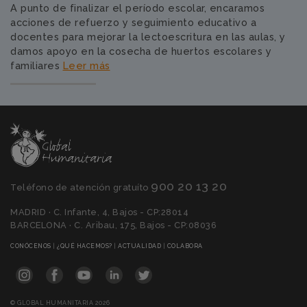
A punto de finalizar el período escolar, encaramos
acciones de refuerzo y seguimiento educativo a
docentes para mejorar la lectoescritura en las aulas, y
damos apoyo en la cosecha de huertos escolares y
familiares
Leer más
900 20 13 20
Teléfono de atención gratuíto
MADRID · C. Infante, 4, Bajos - CP:28014
BARCELONA · C. Aribau, 175, Bajos - CP:08036
(CURRENT)
(CURRENT)
(CURRENT)
(CURRENT)
CONÓCENOS
|
¿QUÉ HACEMOS?
|
ACTUALIDAD
|
COLABORA
© GLOBAL HUMANITARIA 2026