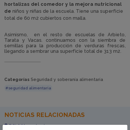
hortalizas del comedor y la mejora nutricional
de
niños y niñas de la escuela. Tiene una superficie
total de 60 m2 cubiertos con malla.
Asimismo, en el resto de escuelas de Arbieto,
Tarata y Vacas. continuamos con la siembra de
semillas para la producción de verduras frescas,
llegando a sembrar una superficie total de 313 m2.
Categorías
Seguridad y soberanía alimentaria
#seguridad alimentaria
NOTICIAS RELACIONADAS
BOLIVIA · 15/02/2024