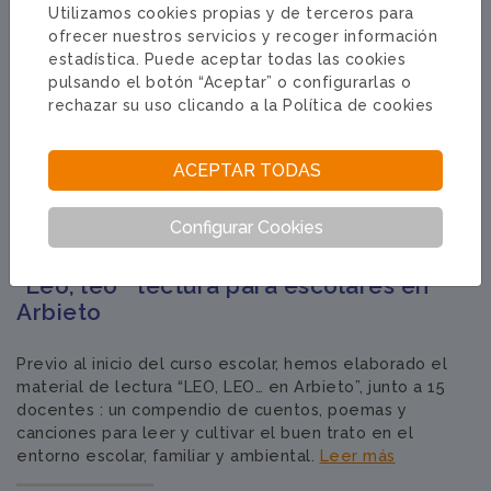
Utilizamos cookies propias y de terceros para
ofrecer nuestros servicios y recoger información
estadística. Puede aceptar todas las cookies
pulsando el botón “Aceptar” o configurarlas o
rechazar su uso clicando a la
Política de cookies
ACEPTAR TODAS
Configurar Cookies
"Leo, leo " lectura para escolares en
Arbieto
Previo al inicio del curso escolar, hemos elaborado el
material de lectura “LEO, LEO… en Arbieto”, junto a 15
docentes : un compendio de cuentos, poemas y
canciones para leer y cultivar el buen trato en el
entorno escolar, familiar y ambiental.
Leer más