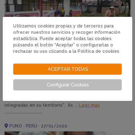
Utilizamos cookies propias y de terceros para
ofrecer nuestros servicios y recoger información
estadística. Puede aceptar todas las cookies
pulsando el botón “Aceptar” o configurarlas o
rechazar su uso clicando a la
Política de cookies
Llapan, preparando el terreno
ACEPTAR TODAS
Configurar Cookies
Nuestros equipos en Perú están visitando 31 escuelas,
realizando la asistencia técnica de los huertos y cultivos
que forman parte del proyecto ”Llapan, escuelas
integradas en su territorio". As ...
Leer más
PUNO · PERÚ · 27/01/2020