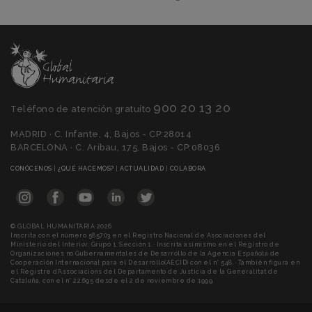
900 20 13 20
Teléfono de atención gratuíto
MADRID · C. Infante, 4, Bajos - CP:28014
BARCELONA · C. Aribau, 175, Bajos - CP:08036
(CURRENT)
(CURRENT)
(CURRENT)
(CURRENT)
CONÓCENOS
|
¿QUÉ HACEMOS?
|
ACTUALIDAD
|
COLABORA
© GLOBAL HUMANITARIA 2026
Inscrita con el número 585703 en el Registro Nacional de Asociaciones del
Ministerio del Interior, Grupo 1, Sección 1. · Inscrita asimismo en el Registro de
Organizaciones no Gubernamentales de Desarrollo de la Agencia Española de
Cooperación Internacional para el Desarrollo(AECID) con el n° 548. · También figura en
el Registre d'Associacions del Departamento de Justicia de la Generalitat de
Cataluña, con el n° 22.695 desde el 2 de noviembre de 1999.