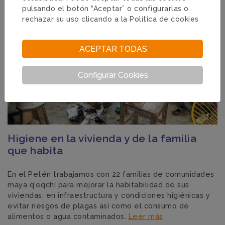
pulsando el botón “Aceptar” o configurarlas o
rechazar su uso clicando a la
Política de cookies
ACEPTAR TODAS
Configurar Cookies
Higiene en la vivienda y de la familia
que habita
En el Petén trabajamos con 22 familias de comunidades
maya q'eqchí para mejorar la habitabilidad de sus
viviendas, en infraestructura y condiciones higiénicas y
evitar riesgos de plagas así como el consumo de
alimentos o agua contaminados.
Leer más