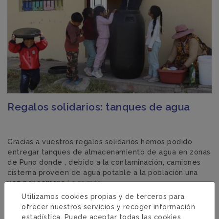
Regalos solidarios: tanques de agua
Gracias a vuestros regalos solidarios hemos podido
entregar tanques de almacenamiento de agua en zonas
de Puno donde , debido a la contaminación, camiones
cisterna proveen de agua potable a la población una
vez por semana
Leer más
Utilizamos cookies propias y de terceros para
ofrecer nuestros servicios y recoger información
GUATEMALA · 05/06/2025
estadística. Puede aceptar todas las cookies