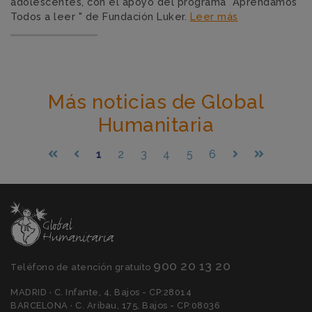
adolescentes, con el apoyo del programa "Aprendamos
Todos a leer " de Fundación Luker.
Leer más
Más noticias de Global
Humanitaria
1
2
3
4
5
6
900 20 13 20
Teléfono de atención gratuíto
MADRID · C. Infante, 4, Bajos - CP:28014
BARCELONA · C. Aribau, 175, Bajos - CP:08036