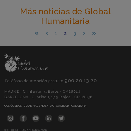
Más noticias de Global
Humanitaria
1
2
3
900 20 13 20
Teléfono de atención gratuíto
MADRID · C. Infante, 4, Bajos - CP:28014
BARCELONA · C. Aribau, 175, Bajos - CP:08036
(CURRENT)
(CURRENT)
(CURRENT)
(CURRENT)
CONÓCENOS
|
¿QUÉ HACEMOS?
|
ACTUALIDAD
|
COLABORA
© GLOBAL HUMANITARIA 2026