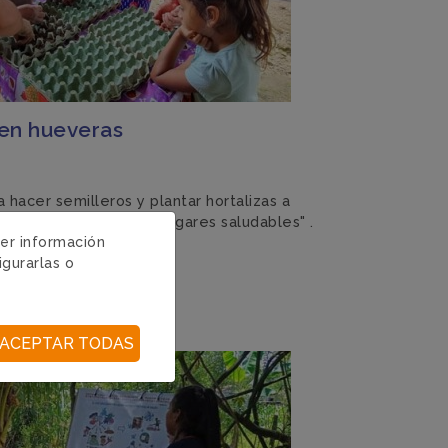
 en hueveras
 hacer semilleros y plantar hortalizas a
e nuestro programa "Hogares saludables" .
ger información
igurarlas o
ACEPTAR TODAS