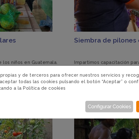
lares
Siembra de pilones
e los niños en Guatemala.
Impartimos capacitación para
alimentos a escolares
mujeres que forman parte d
 propias y de terceros para ofrecer nuestros servicios y reco
cionamiento habitual a
Leer más
aceptar todas las cookies pulsando el botón “Aceptar” o conf
icando a la
Política de cookies
GUATEMALA · 10/10/2022
Configurar Cookies