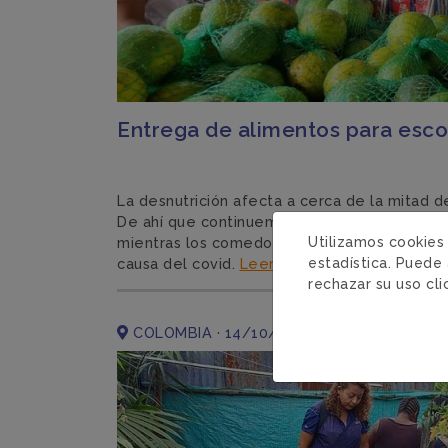
Entrega de alimentos para esco
La desnutrición afecta a cerca de la mitad d
De ahí que continuemos con la dotación de 
Utilizamos cookies
mientras los comedores no recuperan su fun
estadística. Puede 
causa del covid.
Leer más
rechazar su uso cl
COLOMBIA · 14/10/2022