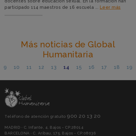
docentes sobre educación sexual. En la formación han
participado 114 maestros de 16 escuela ...
Leer más
Más noticias de Global
Humanitaria
9
10
11
12
13
14
15
16
17
18
19
900 20 13 20
Teléfono de atención gratuíto
MADRID · C. Infante, 4, Bajos - CP:28014
BARCELONA · C. Aribau, 175, Bajos - CP:08036