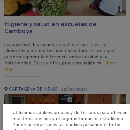
Higiene y salud en escuelas de
Camboya
Lavarse bien las manos, secarlas al aire, lavar los
alimentos o no tirar basuras en las fuentes de agua
pueden suponer la diferencia entre la salud y la
enfermedad. Estas y otras prácticas higiénica ...
Leer
más
CARTAGENA DE INDIAS · 22/10/2019
Utilizamos cookies propias y de terceros para ofrecer
nuestros servicios y recoger información estadística.
Puede aceptar todas las cookies pulsando el botón