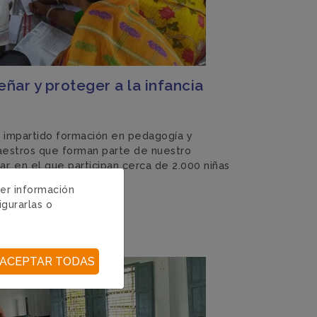
ñar y proteger a la infancia
s impartido formación en pedagogía y
aestros que forman parte de nuestro
r, en el que participan cerca de 2.000 niñas
s
ger información
igurarlas o
ACEPTAR TODAS