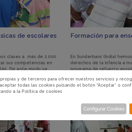
sicas de escolares
Formación para ense
mos clases a más de 2.000
En Sunderbans (India) hemo
zar sus competencias en
derechos de la infancia a m
nglés. De este modo se
programa de refuerzo escola
a más tiempo y , a la vez,
y niños de primaria.
Leer má
 propias y de terceros para ofrecer nuestros servicios y reco
diando.
Leer más
aceptar todas las cookies pulsando el botón “Aceptar” o conf
icando a la
Política de cookies
INDIA · 11/10/2024
Configurar Cookies