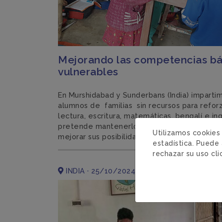
Mejorando las competencias bá
vulnerables
En Murshidabad y Sunderbans (India) imparti
alumnos de familias sin recursos para refor
lectura, escritura, matemáticas, bengalí e i
pretende mantenerlos vinculados a la escuel
Utilizamos cookies
mejorar sus posibilidades de continuar estu
estadística. Puede 
rechazar su uso cl
INDIA · 25/10/2024