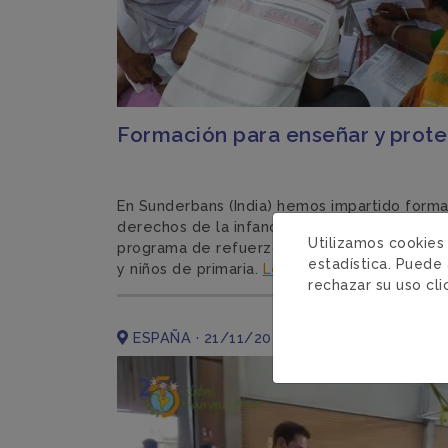
Formación para enseñar y proteg
En Sunderbans (India) hemos impartido form
derechos de la infancia a maestros que for
Utilizamos cookies
programa de refuerzo escolar, en el que part
estadística. Puede 
y niños de primaria.
Leer más
rechazar su uso cl
ESPAÑA · 21/11/2024