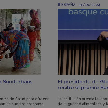
ESPAÑA · 24/10/2024
en Sunderbans
El presidente de Gl
recibe el premio Ba
entro de Salud para ofrecer
La institución premia la lab
ipan en nuestro programa
de seguridad alimentaria y l