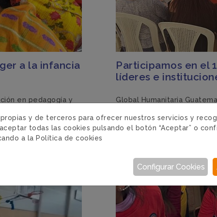
er a la infancia
Participamos en el 
líderes e institucion
ación en pedagogía y
Global Humanitaria Guatemal
man parte de nuestro
mujeres líderes y funcionar
 propias y de terceros para ofrecer nuestros servicios y reco
icipan cerca de 2.000 niñas
gubernamentales, un espacio
aceptar todas las cookies pulsando el botón “Aceptar” o conf
icando a la
Política de cookies
BOLIVIA · 12/11/2024
Configurar Cookies