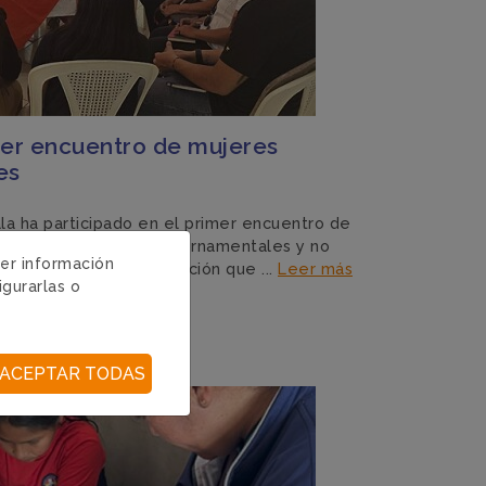
1er encuentro de mujeres
es
a ha participado en el primer encuentro de
ios de instituciones gubernamentales y no
ger información
 de diálogo y colaboración que ...
Leer más
igurarlas o
ACEPTAR TODAS